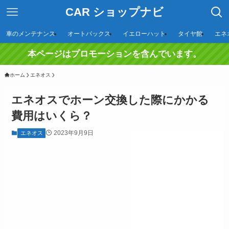
CAR ショップナビ
車のメンテナンス
オートバックス
イエローハット
タイヤ館
エネ
本ページはプロモーションを含んでいます。
ホーム
エネオス
エネオスでホーン交換した際にかかる
費用はいくら？
2023年9月9日
エネオス